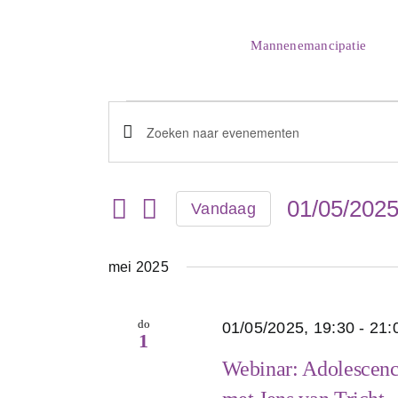
Skip
to
Mannenemancipatie
content
Evenementen
Evenementen
Vul
Zoeken
een
en
keyword
01/05/202
Vandaag
weergeven
in.
Selecteer
navigatie
Zoek
een
voor
mei 2025
datum.
Evenementen
met
do
01/05/2025, 19:30
-
21:
keyword.
1
Webinar: Adolescence