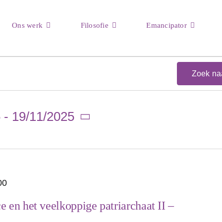
Ons werk
Filosofie
Emancipator
Zoek na
5
 - 
19/11/2025
00
 en het veelkoppige patriarchaat II –