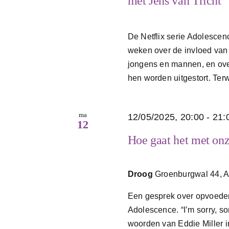
met Jens van Tricht
De Netflix serie Adolescen
weken over de invloed van
jongens en mannen, en ove
hen worden uitgestort. Terwij
ma
12/05/2025, 20:00
-
21:
12
Hoe gaat het met on
Droog
Groenburgwal 44, 
Een gesprek over opvoeden
Adolescence. “I’m sorry, son
woorden van Eddie Miller i