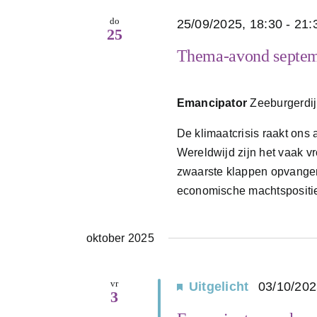
do
25/09/2025, 18:30
-
21:
25
Thema-avond septem
Emancipator
Zeeburgerdi
De klimaatcrisis raakt ons 
Wereldwijd zijn het vaak v
zwaarste klappen opvangen,
economische machtsposities
oktober 2025
vr
Uitgelicht
03/10/20
3