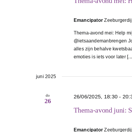
Thema-avond mei: He
Emancipator
Zeeburgerdi
Thema-avond mei: Help mij
@ietsaandemanbrengen Jong
alles zijn behalve kwetsbaa
emoties is iets voor later [...
juni 2025
do
26/06/2025, 18:30
-
20:
26
Thema-avond juni: S
Emancipator
Zeeburgerdi