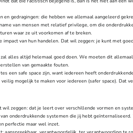
vindt dat die racistisch bejegend is, dan is het niet aan een
en en gedragingen: die hebben we allemaal aangeleerd gek
t name van mensen met relatief privilege, om die onderdruk
turen waar ze uit voorkomen af te breken.
de impact van hun handelen. Dat wil zeggen: je kunt met go
zal alles altijd helemaal goed doen. We moeten dit allemaal 
 herstellen van gemaakte fouten.
mtes een
safe space
zijn, want iedereen heeft onderdrukkend
veilig mogelijk te maken voor iedereen (
safer space
). Dat v
t wil zeggen: dat je leert over verschillende vormen en syst
en van onderdrukkende systemen die jij hebt geïnternaliseerd
n perfectie maar wel inzet.
t: aanspreekbaar, verantwoordelijk, ter verantwoording te r