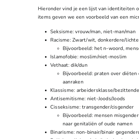
Hieronder vind je een lijst van identiteite
items geven we een voorbeeld van een micr
Seksisme
: vrouw/man, niet-man/man
Racisme
: Zwart/wit, donkerdere/licht
Bijvoorbeeld:
het n-woord, mense
Islamofobie
: moslim/niet-moslim
Vethaat
: dik/dun
Bijvoorbeeld:
praten over diëten
aanraken
Klassisme
: arbeidersklasse/bezittende 
Antisemitisme
: niet-Joods/Joods
Cisseksisme
: transgender/cisgender
Bijvoorbeeld:
mensen misgendere
naar genitaliën of oude namen
Binarisme
: non-binair/binair gegender