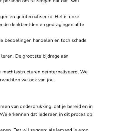
 wit persoon om te zeggen dat dat “wel
regen en
geïnternaliseerd
. Het is onze
kende denkbeelden en gedragingen af te
ede bedoelingen handelen en toch schade
leren. De grootste bijdrage aan
e machtsstructuren geïnternaliseerd. We
erwachten we ook van jou.
emen van onderdrukking, dat je bereid en in
. We erkennen dat iedereen in dit proces op
oepen. Dat wil zeggen: als iemand je erop