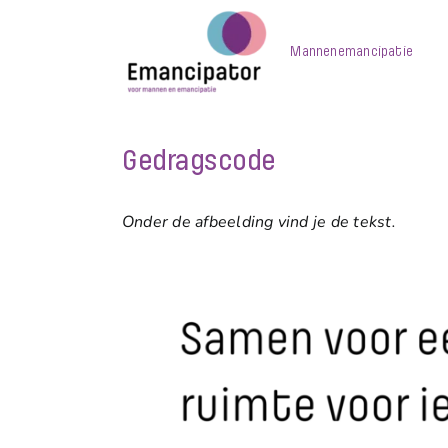
Skip
to
Mannenemancipatie
content
Gedragscode
Onder de afbeelding vind je de tekst.