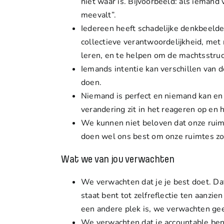
niet waar is. Bijvoorbeeld: als iemand 
meevalt”.
Iedereen heeft schadelijke denkbeeld
collectieve verantwoordelijkheid, me
leren, en te helpen om de machtsstruc
Iemands
intentie
kan verschillen van 
doen.
Niemand is perfect en niemand kan en 
verandering zit in het reageren op en
We kunnen niet beloven dat onze rui
doen wel ons best om onze ruimtes zo 
Wat we van jou verwachten
We verwachten
dat je je best doet
. Da
staat bent tot zelfreflectie ten aanzi
een andere plek is, we verwachten gee
We verwachten dat je
accountable
ben