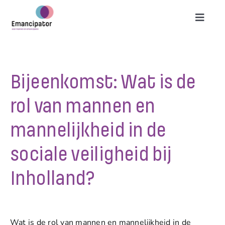
Skip
to
Toggl
content
Naviga
Mannenemancipatie
Bijeenkomst: Wat is de
Ons werk
rol van mannen en
Filosofie
mannelijkheid in de
Emancipator
sociale veiligheid bij
Inholland?
Agenda
Steun ons
Wat is de rol van mannen en mannelijkheid in de