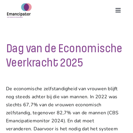
Skip
to
Toggl
content
Naviga
Mannenemancipatie
Dag van de Economische
Ons werk
Veerkracht 2025
Filosofie
Emancipator
De economische zelfstandigheid van vrouwen blijft
nog steeds achter bij die van mannen. In 2022 was
slechts 67,7% van de vrouwen economisch
Agenda
zelfstandig, tegenover 82,7% van de mannen (CBS
Emancipatiemonitor 2024). En dat moet
Steun ons
veranderen. Daarvoor is het nodig dat het systeem