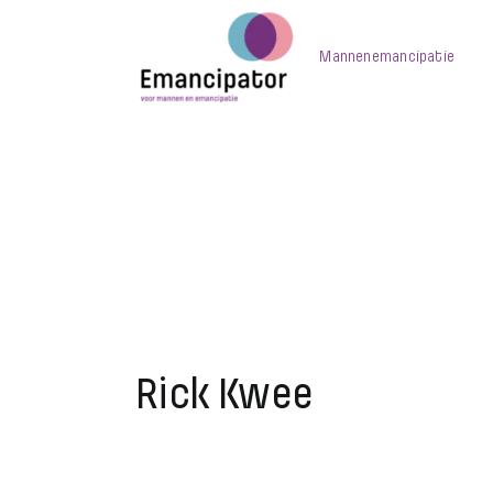
Skip
to
Mannenemancipatie
content
Rick Kwee