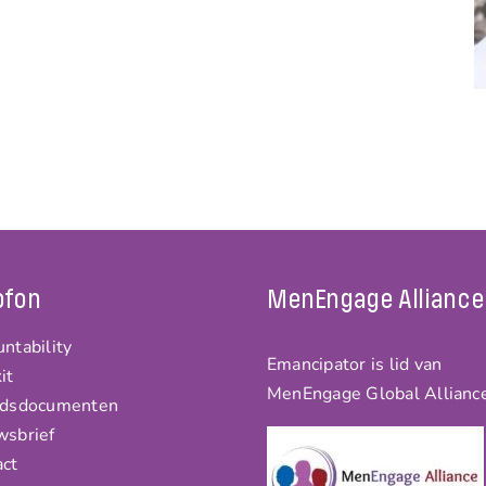
ofon
MenEngage Alliance
ntability
Emancipator is lid van
it
MenEngage Global Allianc
idsdocumenten
wsbrief
act