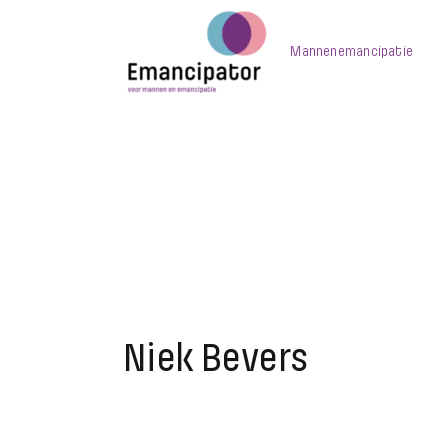
Skip
to
Mannenemancipatie
content
Niek Bevers