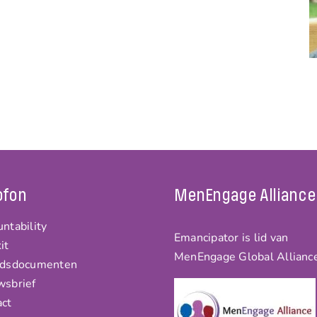
ofon
MenEngage Alliance
ntability
Emancipator is lid van
it
MenEngage Global Allianc
idsdocumenten
wsbrief
act